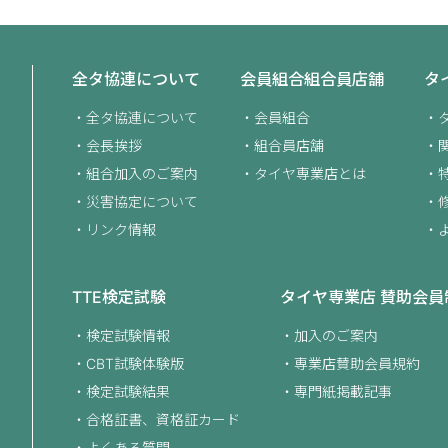
全タ協連について
会員組合
組合員店舗
タ
全タ協連について
会員組合
会長挨拶
組合員店舗
組合加入のご案内
タイヤ専業店とは
災害協定について
リンク情報
TTE検定試験
タイヤ専業店
賛助会員
検定試験情報
加入のご案内
CBT試験体験版
専業店賛助会員規約
検定試験結果
専門紙掲載記事
合格証書、資格証カード
よくある質問